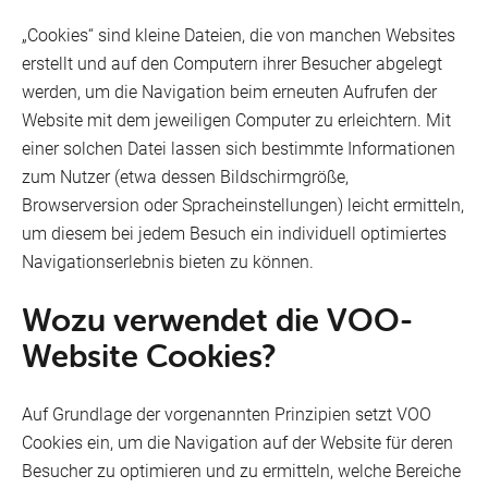
Cookies
„Cookies“ sind kleine Dateien, die von manchen Websites
erstellt und auf den Computern ihrer Besucher abgelegt
Aktionsbedingungen
Internet
werden, um die Navigation beim erneuten Aufrufen der
Website mit dem jeweiligen Computer zu erleichtern. Mit
Netzwerkmanagement
einer solchen Datei lassen sich bestimmte Informationen
Qualitätskennzahlen
zum Nutzer (etwa dessen Bildschirmgröße,
Browserversion oder Spracheinstellungen) leicht ermitteln,
Kontaktdaten
um diesem bei jedem Besuch ein individuell optimiertes
Mobil
Navigationserlebnis bieten zu können.
Persönliche Daten
Wozu verwendet die VOO-
Einkaufsbedingungen
Website Cookies?
Phishing
Auf Grundlage der vorgenannten Prinzipien setzt VOO
VOObusiness
Cookies ein, um die Navigation auf der Website für deren
Verantwortungsvolle Offenlegung
wählen
Besucher zu optimieren und zu ermitteln, welche Bereiche