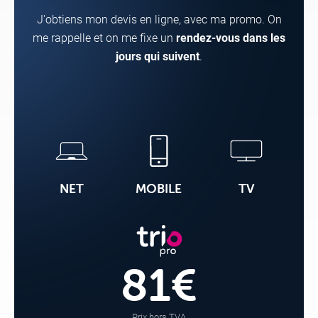
Mon
J'obtiens mon devis en ligne, avec ma promo. On
profil
me rappelle et on me fixe un
rendez-vous dans les
jours qui suivent
.
Je reçois des clients
NET
MOBILE
TV
Je suis au bureau
Je suis sur la route
81€
Prix hors TVA