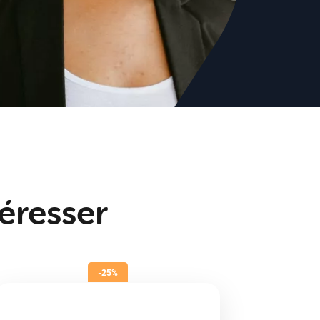
téresser
-25%