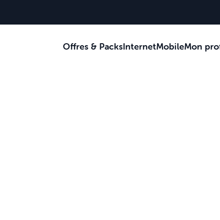
Offres & Packs
Internet
Mobile
Mon prof
Je reçois des c
Je suis au bur
Je suis sur la 