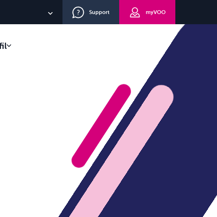
Support
myVOO
NL
il
EN
lients
DE
eau
route