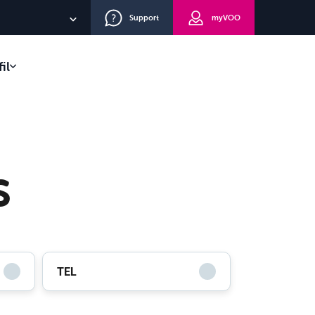
Support
myVOO
NL
il
EN
lients
DE
eau
route
s
TEL