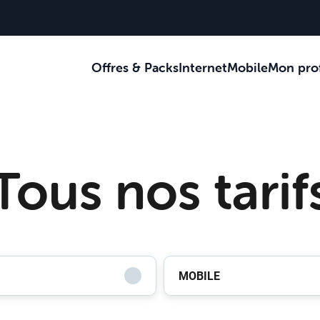
Offres & Packs
Internet
Mobile
Mon prof
Je reçois des c
Je suis au bur
Je suis sur la 
Tous nos tarif
MOBILE