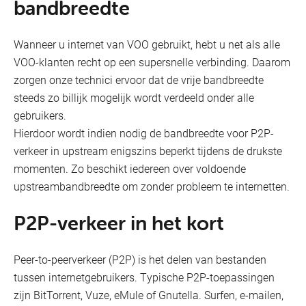
bandbreedte
Cookies
& packs
Voorwaarden van de promoties
Wanneer u internet van VOO gebruikt, hebt u net als alle
VOO-klanten recht op een supersnelle verbinding. Daarom
Netwerkbeheer
zorgen onze technici ervoor dat de vrije bandbreedte
steeds zo billijk mogelijk wordt verdeeld onder alle
Kwaliteitsindicatoren
gebruikers.
Hierdoor wordt indien nodig de bandbreedte voor P2P-
Gegevens
verkeer in upstream enigszins beperkt tijdens de drukste
Internet
momenten. Zo beschikt iedereen over voldoende
Verkoopvoorwaarden
upstreambandbreedte om zonder probleem te internetten.
Phishing
P2P-verkeer in het kort
Verantwoordelijke openbaarmaking
Peer-to-peerverkeer (P2P) is het delen van bestanden
tussen internetgebruikers. Typische P2P-toepassingen
Fabrikanten van vaste apparaten
Mobile
zijn BitTorrent, Vuze, eMule of Gnutella. Surfen, e-mailen,