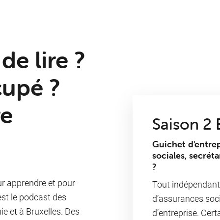
de lire ?
cupé ?
re
Saison 2 
Guichet d'entrep
sociales, secréta
?
our apprendre et pour
Tout indépendant 
est le podcast des
d’assurances soci
e et à Bruxelles. Des
d’entreprise. Cer