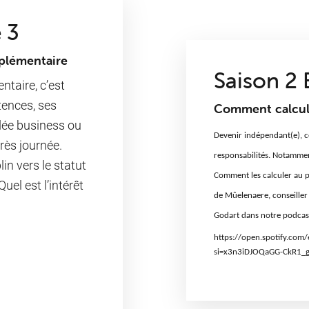
 3
plémentaire
Saison 2 
taire, c’est
tences, ses
Comment calculer
idée business ou
Devenir indépendant(e), c
rès journée.
responsabilités. Notamment
in vers le statut
Comment les calculer au p
uel est l’intérêt
de Mûelenaere
, conseill
Godart
dans notre podcast
https://open.spotify.co
si=x3n3iDJOQaGG-CkR1_