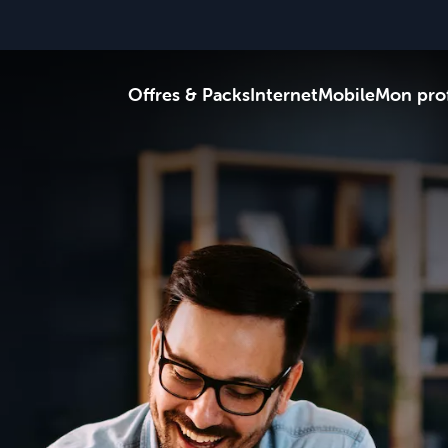
Offres & Packs
Internet
Mobile
Mon prof
Je reçois des c
Je suis au bur
Je suis sur la 