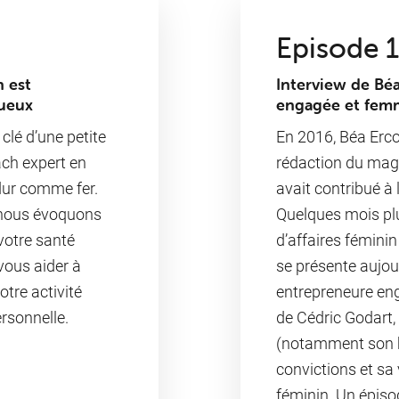
Episode 1
n est
Interview de Béa
tueux
engagée et femm
 clé d’une petite
En 2016, ⁠Béa Ercol
ach expert en
rédaction du maga
dur comme fer.
avait contribué à
, nous évoquons
Quelques mois plus
votre santé
d’affaires féminin
 vous aider à
se présente aujou
otre activité
entrepreneure en
ersonnelle.
de ⁠Cédric Godart⁠
(notamment son br
convictions et sa 
féminin. Un épis