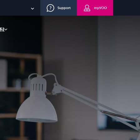
Support
myVOO
NL
il
EN
lients
DE
eau
route