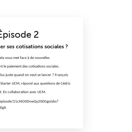
Épisode 2
 ses cotisations sociales ?
ela vous met face à de nouvelles
 le paiement des cotisations sociales.
lus juste quand on veut se lancer ?
François
er Starter UCM, répond aux questions de
Cédric
. En collaboration avec UCM.
m/episode/21cXtO0DvwQy20DGgoisbs?
gEgA