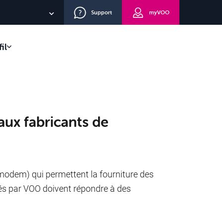
Support
myVOO
NL
il
EN
lients
DE
eau
route
aux fabricants de
 (modem) qui permettent la fourniture des
s par VOO doivent répondre à des