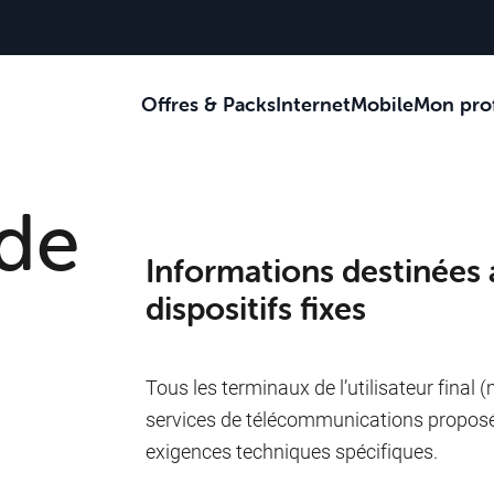
Offres & Packs
Internet
Mobile
Mon prof
Je reçois des c
Je suis au bur
 de
Je suis sur la 
Informations destinées 
dispositifs fixes
Tous les terminaux de l’utilisateur final
services de télécommunications proposé
exigences techniques spécifiques.