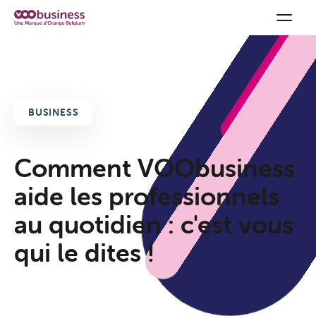
BUSINESS
Comment VOObusiness
aide les professionnels
au quotidien : c'est vous
qui le dites !