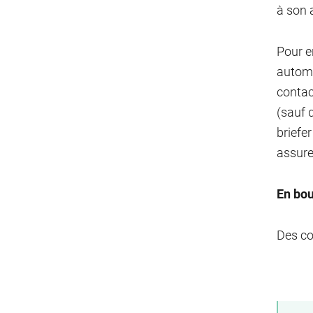
à son 
Pour e
automa
contac
(sauf q
briefe
assure 
En bo
Des co