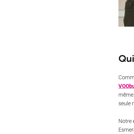
Qui
Comme
VOObu
même. 
seule m
Notre 
Esmera