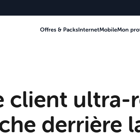
Offres & Packs
Internet
Mobile
Mon prof
Je reçois des c
Je suis au bur
Je suis sur la 
 client ultra-r
ache derrière 