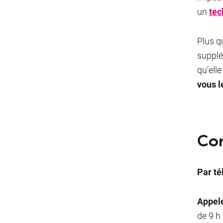
un
tec
Plus q
supplé
qu’ell
vous l
Com
Par t
Appel
de 9 h