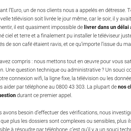
ant l’Euro, un de nos clients nous a appelés en détresse. T
elle télévision soit livrée le jour même, car le soir, il y 
entir, il est quasiment impossible de
livrer dans un délai 
é ciel et terre et a finalement pu installer le téléviseur just
és de son café étaient ravis, et ce qu’importe l’issue du m
’avez compris : nous mettons tout en œuvre pour vous sat
on. Une question technique ou administrative ? Un souci c
otre connexion wifi, la ligne fixe, la télévision ou les do
s aider par téléphone au 0800 43 303. La plupart de
nos c
uestion
durant ce premier appel.
s avons besoin d’effectuer des vérifications, nous investi
 que plus les dossiers sont complexes ou sensibles, plus ils
ible à résoudre par téléphone, c’est qu’il y a un souci te