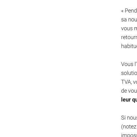
« Pend
sa nouv
vous m
retourn
habitu
Vous l
soluti
TVA, v
de vou
leur q
Si nou
(notez
imposs