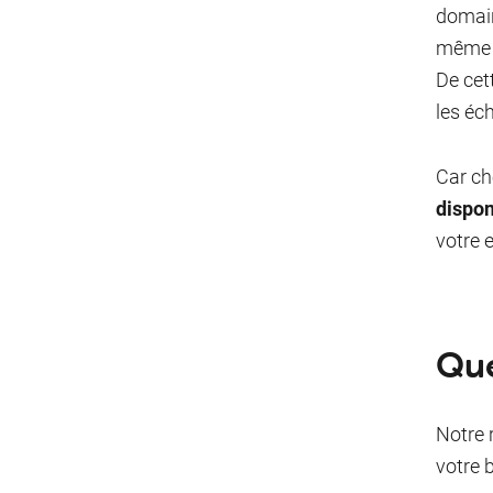
domain
même e
De cet
les éc
Car ch
dispon
votre 
Que
Notre 
votre 