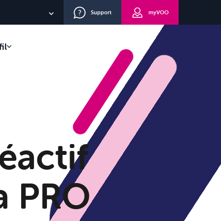
Support
myVOO
NL
il
EN
lients
DE
eau
route
éactif
la PRO