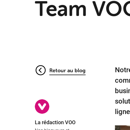
Team VOO
Notr
Retour au blog
comm
busi
solu
lign
La rédaction VOO