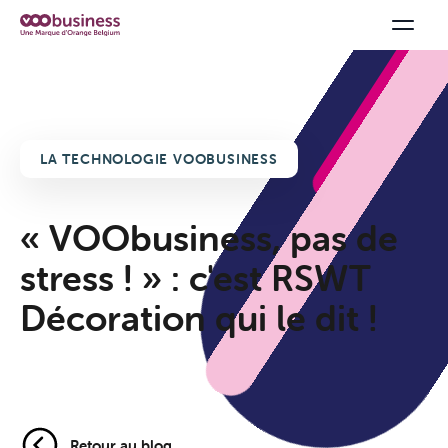
LA TECHNOLOGIE VOOBUSINESS
« VOObusiness, pas de
stress ! » : c'est RSWT
Décoration qui le dit !
Retour au blog