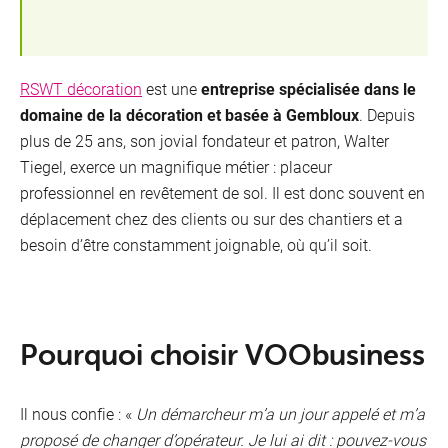
Mon
RSWT décoration
est une
entreprise spécialisée dans le
profil
domaine de la décoration et basée à Gembloux
. Depuis
plus de 25 ans, son jovial fondateur et patron, Walter
Tiegel, exerce un magnifique métier : placeur
professionnel en revêtement de sol. Il est donc souvent en
déplacement chez des clients ou sur des chantiers et a
besoin d’être constamment joignable, où qu’il soit.
Je reçois des clients
Pourquoi choisir VOObusiness
Je suis au bureau
Je suis sur la route
Il nous confie : «
Un démarcheur m’a un jour appelé et m’a
proposé de changer d’opérateur. Je lui ai dit : pouvez-vous