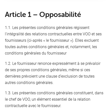
Privacy policy
Article 1 – Opposabilité
Cookies
1.1. Les présentes conditions générales régissent
l’intégralité des relations contractuelles entre VOO et ses
Conditions deals
fournisseurs (ci-après « le fournisseur »). Elles excluent
toutes autres conditions générales et, notamment, les
Network management
conditions générales du fournisseur
Quality indicators
1.2. Le fournisseur renonce expressément à se prévaloir
de ses propres conditions générales, même si ces
Details
dernières prévoient une clause d’exclusion de toutes
autres conditions générales.
Terms and conditions of purchase
1.3. Les présentes conditions générales constituent, dans
Phishing
le chef de VOO, un élément essentiel de la relation
contractuelle avec le fournisseur.
Responsible disclosure