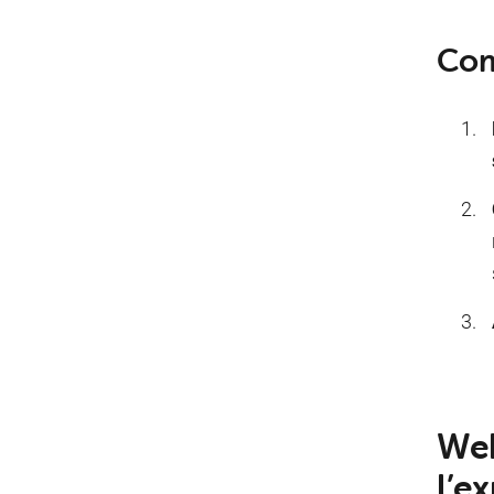
Com
Web
l’e