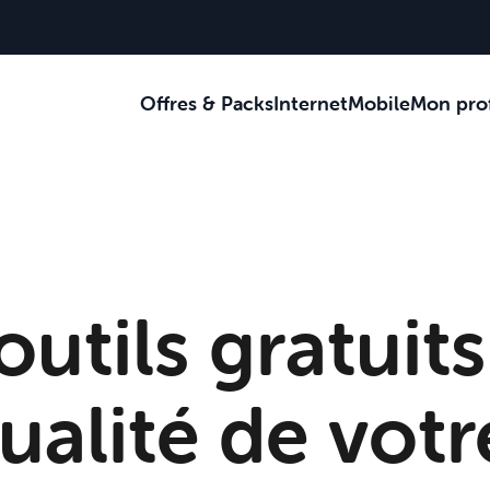
Offres & Packs
Internet
Mobile
Mon prof
Je reçois des c
Je suis au bur
Je suis sur la 
outils gratuit
qualité de votr