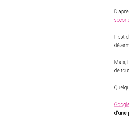
D’aprè
secon
Il est
détermi
Mais, 
de tou
Quelqu
Google
d’une