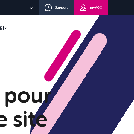
Support
myVOO
NL
il
EN
lients
DE
eau
route
s pour
e site