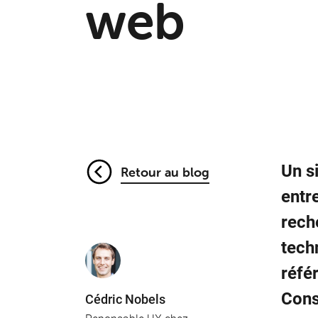
web
Un s
Retour au blog
entr
rech
tech
réfé
Cons
Cédric Nobels