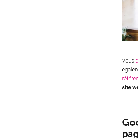
Vous
égalem
référe
site w
Goo
pa