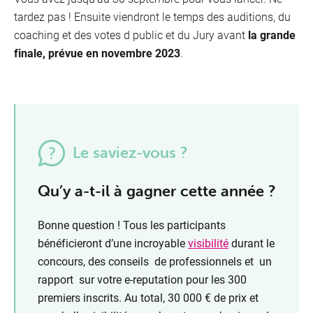
tardez pas ! Ensuite viendront le temps des auditions, du
coaching et des votes d public et du Jury avant
la grande
finale, prévue en novembre 2023
.
Je reçois des clients
Le saviez-vous ?
Je suis au bureau
Je suis sur la route
Qu’y a-t-il à gagner cette année ?
Bonne question ! Tous les participants
bénéficieront d’une incroyable
visibilité
durant le
concours, des conseils de professionnels et un
rapport sur votre e-reputation pour les 300
premiers inscrits. Au total, 30 000 € de prix et