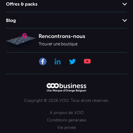
Support client
Offres & packs
Offres & packs
Blog
Grilles tarifaires
Booster son business
Rencontrons-nous
Tarifs mobile
Business
Trouver une boutique
Smartphones
La technologie VOObusiness
Mobile
Se lancer comme indépendant
Copyright © 2026 VOO. Tous droits réservés.
À propos de VOO
Conditions générales
Vie privée